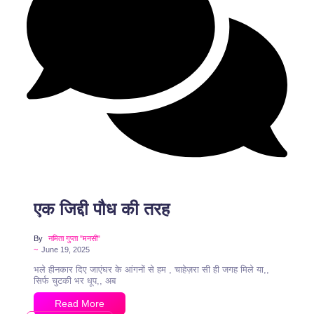
1 Comment
एक जिद्दी पौध की तरह
By
नमिता गुप्ता "मनसी"
~
June 19, 2025
भले हीनकार दिए जाएंघर के आंगनों से हम , चाहेज़रा सी ही जगह मिले या,,
सिर्फ चुटकी भर धूप,, अब
Read More