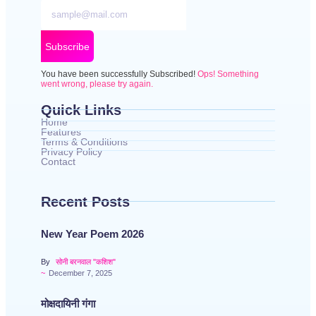
Subscribe
You have been successfully Subscribed!
Ops! Something
went wrong, please try again.
Quick Links
Home
Features
Terms & Conditions
Privacy Policy
Contact
Recent Posts
New Year Poem 2026
By
सोनी बरनवाल "कशिश"
~
December 7, 2025
मोक्षदायिनी गंगा