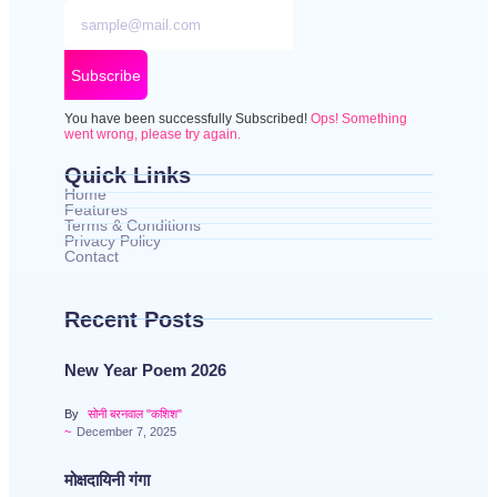
Subscribe
You have been successfully Subscribed!
Ops! Something
went wrong, please try again.
Quick Links
Home
Features
Terms & Conditions
Privacy Policy
Contact
Recent Posts
New Year Poem 2026
By
सोनी बरनवाल "कशिश"
~
December 7, 2025
मोक्षदायिनी गंगा