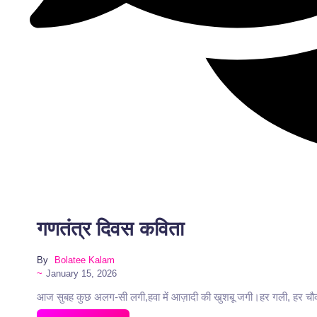
No Co
गणतंत्र दिवस कविता
By
Bolatee Kalam
~
January 15, 2026
आज सुबह कुछ अलग-सी लगी,हवा में आज़ादी की खुशबू जगी।हर गली, हर चौक, हर