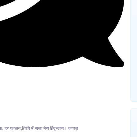
mments
 पहचान,तिरंगे में सजा मेरा हिंदुस्तान। काग़ज़