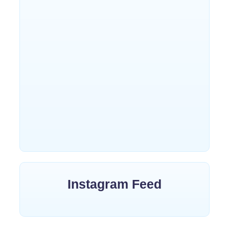
“राम से राष्ट्र” — आस्था, संस्कृति और
राष्ट्र चेतना का काव्य उत्सव
~
June 3, 2026
By
कुसुम रानी सिंघल
गणतंत्र दिवस कविता
~
January 15, 2026
By
Bolatee Kalam
वसंत पंचमी
~
January 14, 2026
By
Bolatee Kalam
Instagram Feed