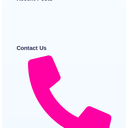
काँटों के बीच सफ़र | A Journey Through Pain – Hindi
Poetry
~
December 22, 2025
By
आर एस लॉस्टम
Shayari
~
December 22, 2025
By
Bolatee Kalam
Contact Us