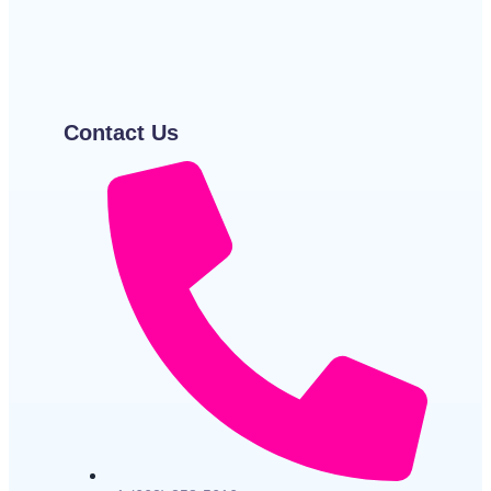
~
December 22, 2025
By
आर एस लॉस्टम
Shayari
~
December 22, 2025
By
Bolatee Kalam
Contact Us