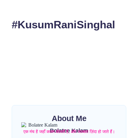
#KusumRaniSinghal
No Comments
“राम से राष्ट्र” — आस्था, संस्कृति
और राष्ट्र चेतना का काव्य उत्सव
~
June 3, 2026
By
कुसुम रानी सिंघल
भारत की आध्यात्मिक चेतना, सनातन संस्कृति और राष्ट्रप्रेम को शब्दों में
पिरोती हुई काव्य-कृति “राम से राष्ट्र” आज साहित्य प्रेमियों
Read More
About Me
Bolatee Kalam
एक मंच है जहाँ कलम बोलती है, और जज़्बात ज़िंदा हो जाते हैं।