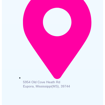
5954 Old Cove Heath Rd
Eupora, Mississippi(MS), 39744