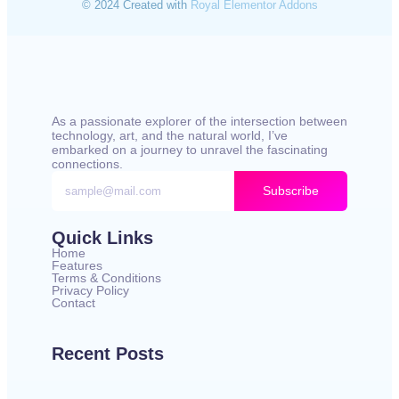
© 2024 Created with
Royal Elementor Addons
As a passionate explorer of the intersection between
technology, art, and the natural world, I’ve
embarked on a journey to unravel the fascinating
connections.
Subscribe
Quick Links
Home
Features
Terms & Conditions
Privacy Policy
Contact
Recent Posts
काँटों के बीच सफ़र | A Journey Through Pain – Hindi
Poetry