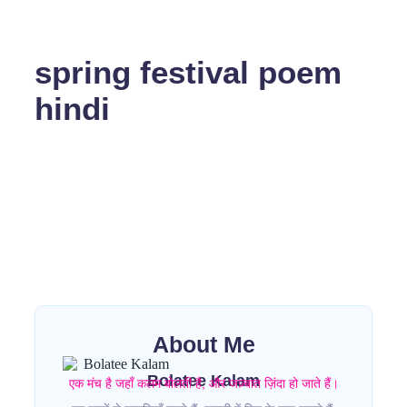
spring festival poem
hindi
No Comments
वसंत पंचमी
~
January 14, 2026
By
Bolatee Kalam
पीली-पीली धूप खिली,धरती ने ली अंगड़ाई।ठंडी हवा अब मुस्काई,वसंत ने
दस्तक दी आई। सरसों हँसी खेतों में,फूलों ने रंग बिखेरे।हर
Read More
About Me
Bolatee Kalam
एक मंच है जहाँ कलम बोलती है, और जज़्बात ज़िंदा हो जाते हैं।