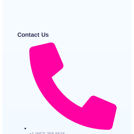
~
December 22, 2025
By
आर एस लॉस्टम
Shayari
~
December 22, 2025
By
Bolatee Kalam
Contact Us
+1 (662) 258-5616