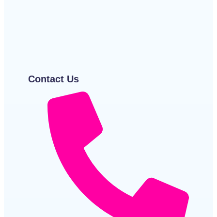
काँटों के बीच सफ़र | A Journey Through Pain – Hindi
Poetry
~
December 22, 2025
By
आर एस लॉस्टम
Shayari
~
December 22, 2025
By
Bolatee Kalam
Contact Us