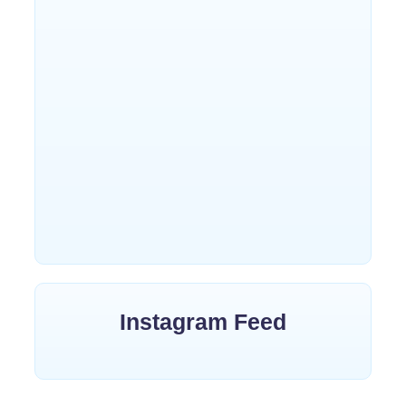
“राम से राष्ट्र” — आस्था, संस्कृति और
राष्ट्र चेतना का काव्य उत्सव
~
June 3, 2026
By
कुसुम रानी सिंघल
गणतंत्र दिवस कविता
~
January 15, 2026
By
Bolatee Kalam
वसंत पंचमी
~
January 14, 2026
By
Bolatee Kalam
Instagram Feed