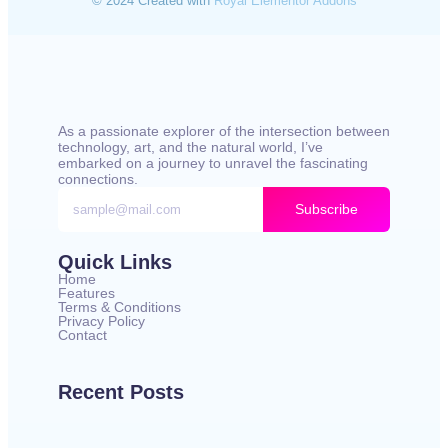
© 2024 Created with
Royal Elementor Addons
As a passionate explorer of the intersection between
technology, art, and the natural world, I’ve
embarked on a journey to unravel the fascinating
connections.
Subscribe
Quick Links
Home
Features
Terms & Conditions
Privacy Policy
Contact
Recent Posts
काँटों के बीच सफ़र | A Journey Through Pain – Hindi
Poetry